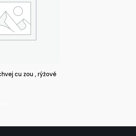
hvej cu zou , rýžové
íku